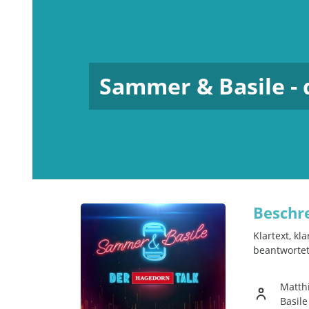
Sammer & Basile - 
Beschr
Klartext, k
beantwortet
Matth
Basile