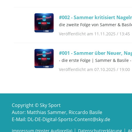
#002 - Sammer kritisiert Nag
die zweite Folge von Sammer & Basil
Veröffentlicht am 11.11.2025 / 13:45
#001 - Sammer über Neuer, Na
- die erste Folge | Sammer & Basile 
Veröffentlicht am 07.10.2025 / 19:00
Copyright © Sky Sport
Autor: Matthias Sammer, Riccardo Basile
E-Mail: DL-DE-Digital-Sports-Content@sky.de
Impressum (Hoster Audiorella)
Datenschutz­erklärung
A